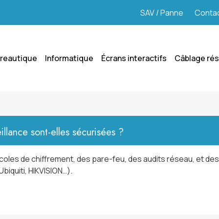
SAV / Panne
Conta
reautique
Informatique
Écrans interactifs
Câblage ré
illance sont-elles sécurisées ?
coles de chiffrement, des pare-feu, des audits réseau, et des
biquiti, HIKVISION…).