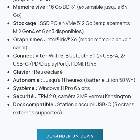
Mémoire vive :
16 Go DDR4 (extensible jusqu’à 64
Go)
Stockage :
SSD PCIe NVMe 512 Go (emplacements
M.2 Gen4 et Gen3 disponibles)
Graphismes :
Intel® Iris® Xe (mode mémoire double
canal)
Connectivité :
Wi‑Fi 6, Bluetooth 5.1, 2× USB-A, 2×
USB-C (PD/DisplayPort), HDMI, RJ45
Clavier :
Rétroéclairé
Autonomie :
Jusqu’à 11 heures (batterie Li-ion 58 Wh)
Système :
Windows 11 Pro 64 bits
Sécurité :
TPM 2.0, caméra 2 MP, verrou Kensington
Dock compatible :
Station d’accueil USB-C (3 écrans
externes supportés)
DEMANDER UN DEVIS