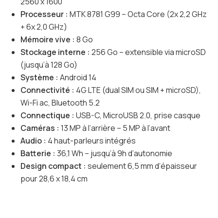
2560 x 1600
Processeur :
MTK 8781 G99 – Octa Core (2x 2,2 GHz
+ 6x 2,0 GHz)
Mémoire vive :
8 Go
Stockage interne :
256 Go – extensible via microSD
(jusqu’à 128 Go)
Système :
Android 14
Connectivité :
4G LTE (dual SIM ou SIM + microSD),
Wi-Fi ac, Bluetooth 5.2
Connectique :
USB-C, MicroUSB 2.0, prise casque
Caméras :
13 MP à l’arrière – 5 MP à l’avant
Audio :
4 haut-parleurs intégrés
Batterie :
36,1 Wh – jusqu’à 9h d’autonomie
Design compact :
seulement 6,5 mm d’épaisseur
pour 28,6 x 18,4 cm