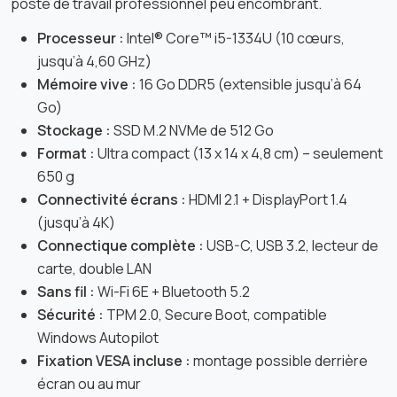
poste de travail professionnel peu encombrant.
Processeur :
Intel® Core™ i5-1334U (10 cœurs,
jusqu’à 4,60 GHz)
Mémoire vive :
16 Go DDR5 (extensible jusqu’à 64
Go)
Stockage :
SSD M.2 NVMe de 512 Go
Format :
Ultra compact (13 x 14 x 4,8 cm) – seulement
650 g
Connectivité écrans :
HDMI 2.1 + DisplayPort 1.4
(jusqu’à 4K)
Connectique complète :
USB-C, USB 3.2, lecteur de
carte, double LAN
Sans fil :
Wi-Fi 6E + Bluetooth 5.2
Sécurité :
TPM 2.0, Secure Boot, compatible
Windows Autopilot
Fixation VESA incluse :
montage possible derrière
écran ou au mur