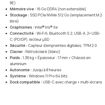
8E)
Mémoire vive :
16 Go DDR4 (non extensible)
Stockage :
SSD PCIe NVMe 512 Go (emplacement M.2
libre)
Graphismes :
Intel® Iris® Xe
Connectivité :
Wi‑Fi 6, Bluetooth 5.2, USB-A, 2× USB-
C (PD/DP), lecteur µSD
Sécurité :
Capteur d’empreintes digitales, TPM 2.0
Clavier :
Rétroéclairé (blanc)
Poids :
1,36 kg • Épaisseur : 17 mm • Châssis en
aluminium
Autonomie :
Jusqu’à 8 heures
Système :
Windows 11 Pro 64 bits
Dock compatible :
USB-C avec charge + multi-écrans