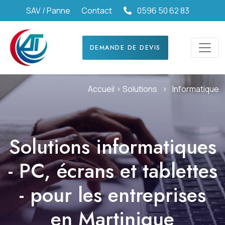
SAV / Panne
Contact
0596 50 62 83
DEMANDE DE DEVIS
Accueil >
Solutions
>
Informatique
Solutions informatiques
- PC, écrans et tablettes
- pour les entreprises
en Martinique