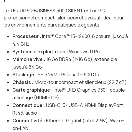
Le TERRA PC-BUSINESS 5000 SILENT est un PC
professionnel compact, silencieux et évolutif, idéal pour
les environnements bureautiques exigeants.
Processeur :
Intel® Core™ i5-12400, 6 cœurs, jusqu’à
4,4 GHz
Système d’exploitation :
Windows 11 Pro
Mémoire vive :
16 Go DDR4 (1×16 Go), extensible
jusqu’à 64 Go
Stockage :
SSD NVMe PCIe 4.0 – 500 Go
Châssis :
Micro-tour compact et silencieux (22,7 dB)
Carte graphique :
Intel® UHD Graphics 730 – double
affichage (HDMI + DP)
Connectique :
USB-C, 5× USB-A, HDMI, DisplayPort,
RJ45, audio
Connectivité :
Ethernet Gigabit (Intel I219V), Wake-
on-LAN