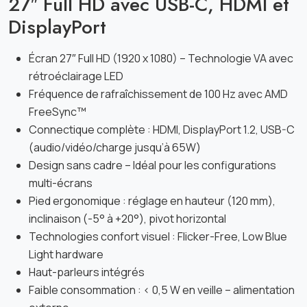
27″ Full HD avec USB-C, HDMI et
DisplayPort
Écran 27″ Full HD (1920 x 1080) – Technologie VA avec
rétroéclairage LED
Fréquence de rafraîchissement de 100 Hz avec AMD
FreeSync™
Connectique complète : HDMI, DisplayPort 1.2, USB-C
(audio/vidéo/charge jusqu’à 65W)
Design sans cadre – Idéal pour les configurations
multi-écrans
Pied ergonomique : réglage en hauteur (120 mm),
inclinaison (-5° à +20°), pivot horizontal
Technologies confort visuel : Flicker-Free, Low Blue
Light hardware
Haut-parleurs intégrés
Faible consommation : < 0,5 W en veille – alimentation