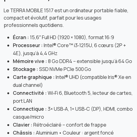
Le TERRA MOBILE 1517 est un ordinateur portable fiable,
compact et évolutif, parfait pour les usages
professionnels quotidiens.
Écran :
15,6″ Full HD (1920 × 1080), format 16:9
Processeur :
Intel® Core™ i3‑1215U, 6 cœurs (2P +
4E), jusqu’à 4,4 GHz
Mémoire vive :
8 Go DDR4 – extensible jusqu’à 64 Go
Stockage :
SSD NVMe PCIe 500 Go
Carte graphique :
Intel® UHD (compatible Iris® Xe en
dual channel)
Connectivité :
Wi‑Fi 6, Bluetooth 5, lecteur de cartes,
port LAN
Connectique :
3× USB‑A, 1× USB‑C (DP), HDMI, combo
casque/micro
Clavier :
Rétroéclairé – confort de frappe
Châssis :
Aluminium • Couleur : argent foncé