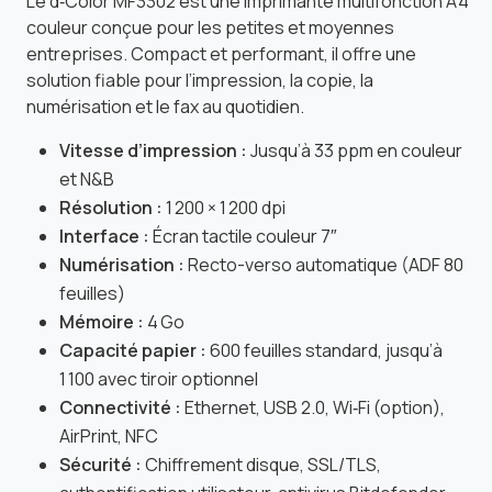
Le d‑Color MF3302 est une imprimante multifonction A4
couleur conçue pour les petites et moyennes
entreprises. Compact et performant, il offre une
solution fiable pour l’impression, la copie, la
numérisation et le fax au quotidien.
Vitesse d’impression :
Jusqu’à 33 ppm en couleur
et N&B
Résolution :
1 200 × 1 200 dpi
Interface :
Écran tactile couleur 7″
Numérisation :
Recto-verso automatique (ADF 80
feuilles)
Mémoire :
4 Go
Capacité papier :
600 feuilles standard, jusqu’à
1 100 avec tiroir optionnel
Connectivité :
Ethernet, USB 2.0, Wi‑Fi (option),
AirPrint, NFC
Sécurité :
Chiffrement disque, SSL/TLS,