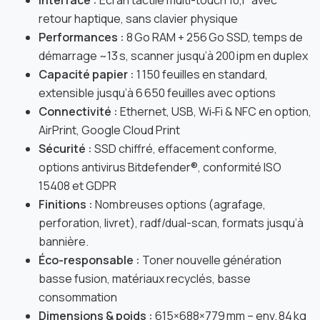
retour haptique, sans clavier physique
Performances :
8 Go RAM + 256 Go SSD, temps de
démarrage ~13 s, scanner jusqu’à 200 ipm en duplex
Capacité papier :
1 150 feuilles en standard,
extensible jusqu’à 6 650 feuilles avec options
Connectivité :
Ethernet, USB, Wi‑Fi & NFC en option,
AirPrint, Google Cloud Print
Sécurité :
SSD chiffré, effacement conforme,
options antivirus Bitdefender®, conformité ISO
15408 et GDPR
Finitions :
Nombreuses options (agrafage,
perforation, livret), radf/dual-scan, formats jusqu’à
bannière.
Éco-responsable :
Toner nouvelle génération
basse fusion, matériaux recyclés, basse
consommation
Dimensions & poids :
615×688×779 mm – env. 84 kg