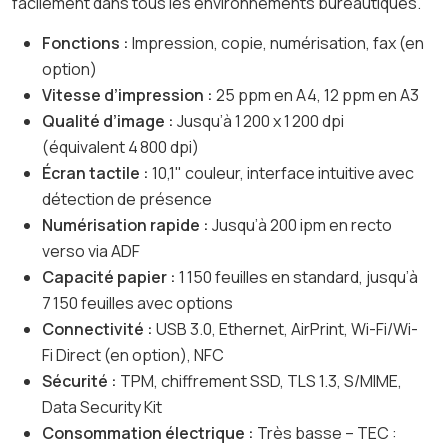
facilement dans tous les environnements bureautiques.
Fonctions :
Impression, copie, numérisation, fax (en
option)
Vitesse d’impression :
25 ppm en A4, 12 ppm en A3
Qualité d’image :
Jusqu’à 1 200 x 1 200 dpi
(équivalent 4 800 dpi)
Écran tactile :
10,1" couleur, interface intuitive avec
détection de présence
Numérisation rapide :
Jusqu’à 200 ipm en recto
verso via ADF
Capacité papier :
1 150 feuilles en standard, jusqu’à
7 150 feuilles avec options
Connectivité :
USB 3.0, Ethernet, AirPrint, Wi-Fi/Wi-
Fi Direct (en option), NFC
Sécurité :
TPM, chiffrement SSD, TLS 1.3, S/MIME,
Data Security Kit
Consommation électrique :
Très basse – TEC :