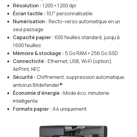
Résolution :
1 200 × 1 200 dpi
Écran tactile :
10,1″ personnalisable
Numérisation :
Recto-verso automatique en un
seul passage
Capacité papier :
600 feuilles standard, jusqu’à
1 600 feuilles
Mémoire & stockage :
5 Go RAM + 256 Go SSD
Connectivité :
Ethernet, USB, Wi‑Fi (option),
AirPrint, NFC
Sécurité :
Chiffrement, suppression automatique,
antivirus Bitdefender®
Économie d’énergie :
Mode éco, minuterie
intelligente
Formats papier :
A4 uniquement