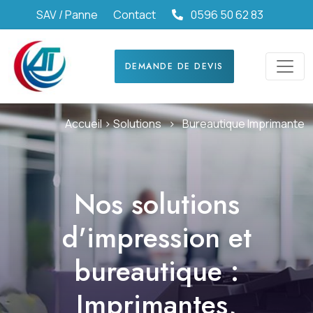
SAV / Panne
Contact
0596 50 62 83
DEMANDE DE DEVIS
Accueil >
Solutions
>
Bureautique Imprimante
Nos solutions
d'impression et
bureautique :
Imprimantes,