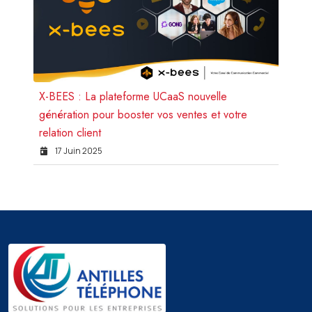
X-BEES : La plateforme UCaaS nouvelle
génération pour booster vos ventes et votre
relation client
17 Juin 2025