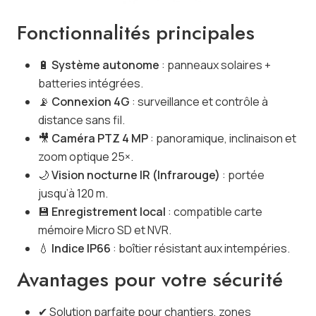
Fonctionnalités principales
🔋
Système autonome
: panneaux solaires +
batteries intégrées.
📡
Connexion 4G
: surveillance et contrôle à
distance sans fil.
🎥
Caméra PTZ 4 MP
: panoramique, inclinaison et
zoom optique 25×.
🌙
Vision nocturne IR (Infrarouge)
: portée
jusqu’à 120 m.
💾
Enregistrement local
: compatible carte
mémoire Micro SD et NVR.
💧
Indice IP66
: boîtier résistant aux intempéries.
Avantages pour votre sécurité
✔ Solution parfaite pour chantiers, zones