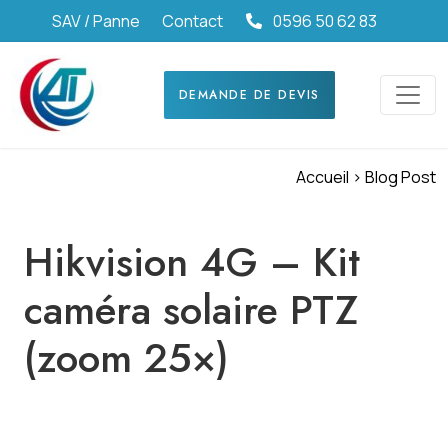
SAV / Panne
Contact
0596 50 62 83
DEMANDE DE DEVIS
Accueil >
Blog Post
Hikvision 4G – Kit
caméra solaire PTZ
(zoom 25×)